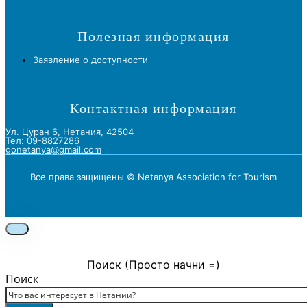
Полезная информация
Заявление о доступности
Контактная информация
Ул. Цуран 6, Нетания, 42504
Тел: 09-8827286
gonetanya@gmail.com
Все права защищены © Netanya Association for Tourism
Foolow us on Instagram
Subscribe on Youtube
Foolow us on Facebook
Поиск (Просто начни =)
Поиск