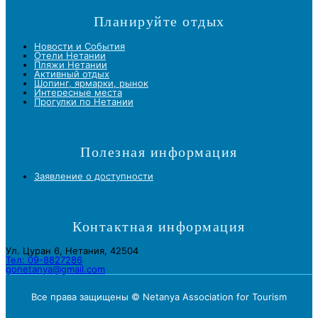
Планируйте отдых
Новости и Cобытия
Отели Нетании
Пляжи Нетании
Активный отдых
Шопинг, ярмарки, рынок
Интересные места
Прогулки по Нетании
Полезная информация
Заявление о доступности
Контактная информация
Ул. Цуран 6, Нетания, 42504
Тел: 09-8827286
gonetanya@gmail.com
Все права защищены © Netanya Association for Tourism
Foolow us on Instagram
Subscribe on Youtube
Foolow us on Facebook