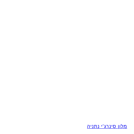
מלון סינרג’י נתניה