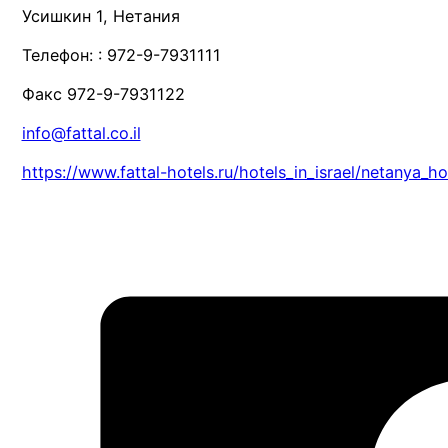
Усишкин 1, Нетания
Телефон: : 972-9-7931111
Факс 972-9-7931122
info@fattal.co.il
https://www.fattal-hotels.ru/hotels_in_israel/netanya_h