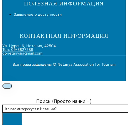
ПОЛЕЗНАЯ ИНФОРМАЦИЯ
Заявление о доступности
КОНТАКТНАЯ ИНФОРМАЦИЯ
Ул. Цуран 6, Нетания, 42504
Тел: 09-8827286
gonetanya@gmail.com
Все права защищены © Netanya Association for Tourism
Foolow us on Instagram
Subscribe on Youtube
Foolow us on Facebook
Поиск (Просто начни =)
Поиск