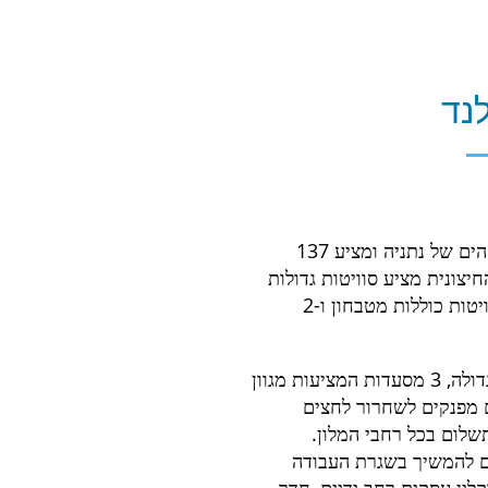
לנד
מלון הסוויטות איילנד שוכן במגדל מרהיב בן 30 קומות על חוף הים של נתניה ומציע 137
חיצונית מציע סוויטות גדולות
במיוחד עם מרפסות רחבות המשקיפות על הים התיכון. כל הסוויטות כוללות מטבחון ו-2
עוד תמצאו באיילנד מתחם הירגעות ושלווה עם בריכת שחייה גדולה, 3 מסעדות המציעות מגוון
 מפנקים לשחרור לחצים
שלום בכל רחבי המלון.
נים להמשיך בשגרת העבודה