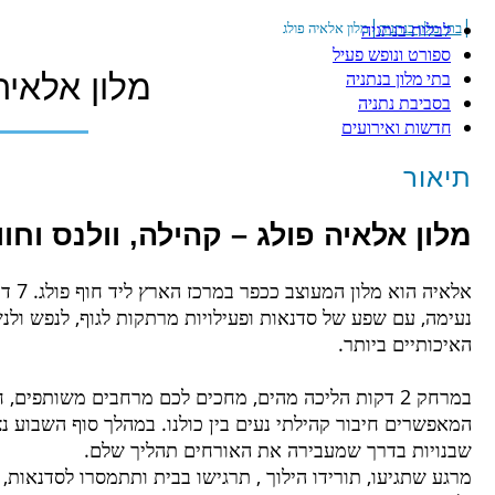
|
|
בתי מלון בנתניה
מלון אלאיה פולג
לבלות בנתניה
ספורט ונופש פעיל
בתי מלון בנתניה
מלון אלאיה
בסביבת נתניה
חדשות ואירועים
תיאור
מלון אלאיה פולג – קהילה, וולנס וחוו
אלאיה 
נעימה, עם שפע של סדנאות ופעילויות מרתקות לגוף, לנפש ול
האיכותיים ביותר.
במרחק 2 דקות הליכה מהים, מחכים לכם מרחבים משותפים,
המאפשרים חיבור קהילתי נעים בין כולנו. במהלך סוף השבוע נצ
שבנויות בדרך שמעבירה את האורחים תהליך שלם.
מרגע שתגיעו, תורידו הילוך , תרגישו בבית ותתמסרו לסדנאות,