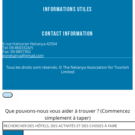
INFORMATIONS UTILES
CONTACT INFORMATION
6 rue Hatsoran Netanya 42504
Tel: 09-8603324/5
Fax: 09-8857302
gonetanya@gmail.com
Tous les droits sont réservés. © The Netanya Association for Tourism
Limited
Foolow us on Instagram
Subscribe on Youtube
Foolow us on Facebook
Que pouvons-nous vous aider à trouver ? (Commencez
simplement à taper)
Rechercher