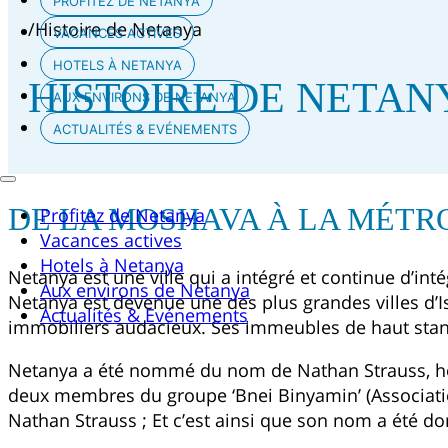
PROFITEZ DE NETANYA
/
Histoire de Netanya
VACANCES ACTIVES
HOTELS À NETANYA
HISTOIRE DE NETAN
AUX ENVIRONS DE NETANYA
ACTUALITÉS & EVÉNEMENTS
DE LA MOSHAVA À LA MÉT
Profitez de Netanya
Vacances actives
Hotels à Netanya
Netanya est une ville qui a intégré et continue d’
Aux environs de Netanya
Netanya est devenue une des plus grandes villes d’
Actualités & Evénements
immobiliers audacieux. Ses immeubles de haut standin
Netanya a été nommé du nom de Nathan Strauss, homm
deux membres du groupe ‘Bnei Binyamin’ (Associatio
Nathan Strauss ; Et c’est ainsi que son nom a été donn