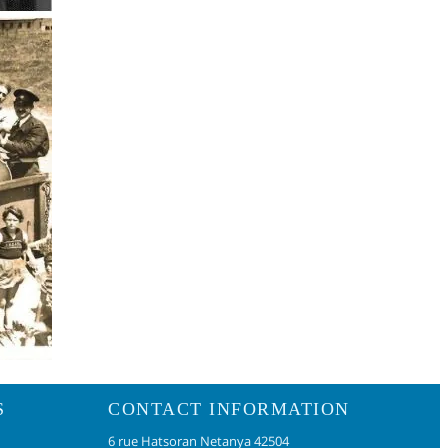
S
CONTACT INFORMATION
6 rue Hatsoran Netanya 42504