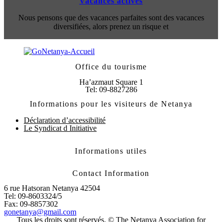
Vacances actives
Nous pensons que des vacances parfaites sont des vacances
diversifiées, alors prenez un risque et
Office du tourisme
Ha’azmaut Square 1
Tel: 09-8827286
Informations pour les visiteurs de Netanya
Déclaration d’accessibilité
Le Syndicat d Initiative
Informations utiles
Contact Information
6 rue Hatsoran Netanya 42504
Tel: 09-8603324/5
Fax: 09-8857302
gonetanya@gmail.com
Tous les droits sont réservés. © The Netanya Association for