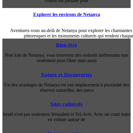
côtière est parfaite pour
Explorer les environs de Netanya
Aventurez-vous au-delà de Netanya pour explorer les charmantes v
pittoresques et les monuments culturels qui rendent chaqu
Bien-être
Non loin de Netanya, vous trouverez des endroits intéressants non
seulement pour l'âme mais aussi
Nature et Decouvertes
Un des avantages de Netanya est son emplacement à proximité des
réserves naturelles, des parcs
Sites culturels
Israël n'est pas seulement Jérusalem et Tel-Aviv. Avec un court trajet
en voiture autour de