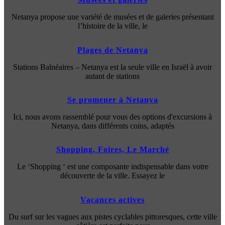
Netanya propose une variété de musées et de galeries présentant
l’histoire de la ville, le
Plages de Netanya
Stations Balnéaires – Netanya est la seule ville en Israël à avoir
autant de stations
Se promener à Netanya
Ici, nous avons rassemblé pour vous des options d'excursions à
Netanya, dans différents coins, adaptés
Shopping, Foires, Le Marché
Le ‘Shopping ‘ est une composante indispensable dans votre
découverte de la ville. Essayez le
Vacances actives
Du surf sur les vagues aux pistes cyclables pittoresques, cette ville