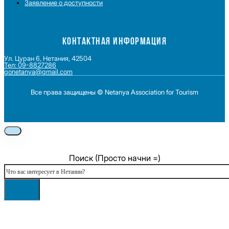
Заявление о доступности
КОНТАКТНАЯ ИНФОРМАЦИЯ
Ул. Цуран 6, Нетания, 42504
Тел: 09-8827286
gonetanya@gmail.com
Все права защищены © Netanya Association for Tourism
Foolow us on Instagram
Subscribe on Youtube
Foolow us on Facebook
Поиск (Просто начни =)
Поиск