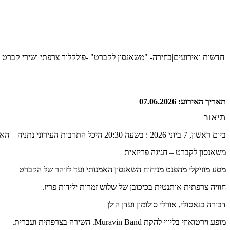
|
חדשות ואירועים
|
בחירה- "משאנסון לקברט" -פולקלור צרפתי ושירי קברט
תאריך האירוע: 07.06.2026
תיאור
ביום ראשון, 7 ביוני 2026 : בשעה 20:30 היכל התרבות העירוני נתניה – האודיטוריום
משאנסון לקברט – חגיגה פריזאית
מסע מוזיקלי מהפנט מניחוח השאנסון האמנותי ועד לזוהר של הקברט
חוויה צרפתית אותנטית בכיכובן של שלוש זמרות ילידות פריז.
דבורה בנאסולי, אורלי סולומון ועדן הולן
מופע וירטואוזי בליווי להקת Muravin Band. השירה בצרפתית ועברית.