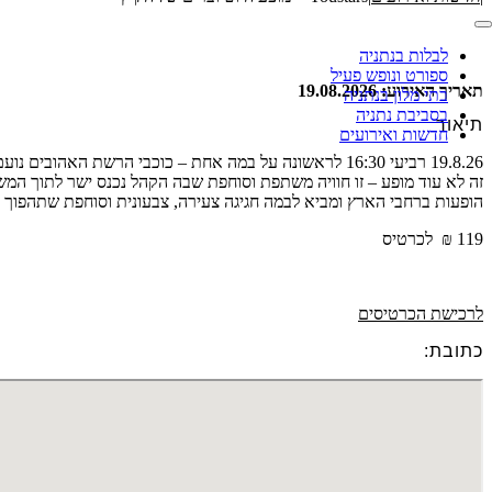
לבלות בנתניה
ספורט ונופש פעיל
תאריך האירוע: 19.08.2026
בתי מלון בנתניה
בסביבת נתניה
תיאור
חדשות ואירועים
19.8.26 רביעי 16:30 לראשונה על במה אחת – כוכבי הרשת האהובים נועם פירוז, רועי פינג פונג ונועם מאפין, במופע חי, מצחיק ומלא אנרגיה.
הופעות ברחבי הארץ ומביא לבמה חגיגה צעירה, צבעונית וסוחפת שתהפוך כל מופע לאירוע קיץ בלתי נשכח. YouStars –
119 ₪ לכרטיס
לרכישת הכרטיסים
כתובת: