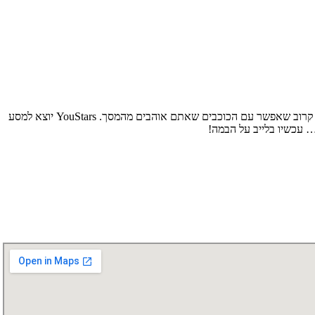
זה לא עוד מופע – זו חוויה משתפת וסוחפת שבה הקהל נכנס ישר לתוך המשחק: אתגרים בלייב, רגעים ויראליים, מוזיקה, הומור והפתעות – והמפגש הכי קרוב שאפשר עם הכוכבים שאתם אוהבים מהמסך. YouStars יוצא למסע