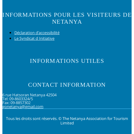
INFORMATIONS POUR LES VISITEURS DE
NETANYA
Déclaration d’accessibilité
Le Syndicat d Initiative
INFORMATIONS UTILES
CONTACT INFORMATION
6 rue Hatsoran Netanya 42504
Tel: 09-8603324/5
Fax: 09-8857302
gonetanya@gmail.com
Tous les droits sont réservés. © The Netanya Association for Tourism
Limited
Foolow us on Instagram
Subscribe on Youtube
Foolow us on Facebook