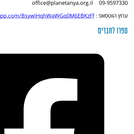
09-9597330 office@planetanya.org.il
ערוץ הווטסאפ :
tsapp.com/BsywIHqhWaWGq0M6EBKzFf
ספרו לחברים