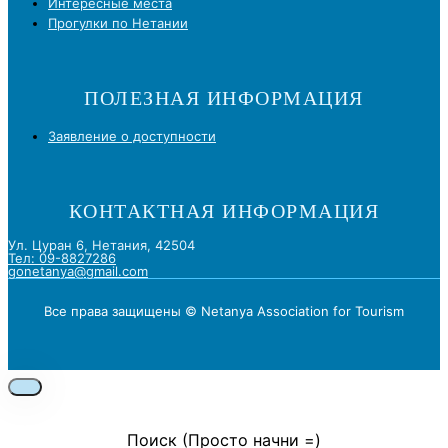
Интересные места
Прогулки по Нетании
ПОЛЕЗНАЯ ИНФОРМАЦИЯ
Заявление о доступности
КОНТАКТНАЯ ИНФОРМАЦИЯ
Ул. Цуран 6, Нетания, 42504
Тел: 09-8827286
gonetanya@gmail.com
Все права защищены © Netanya Association for Tourism
Foolow us on Instagram
Subscribe on Youtube
Foolow us on Facebook
Поиск (Просто начни =)