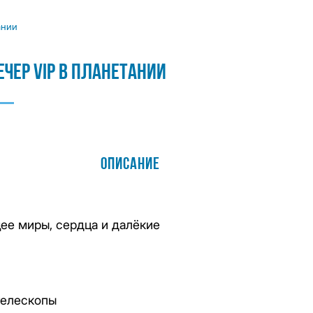
ании
чер VIP В Планетании
Описание
ее миры, сердца и далёкие
телескопы