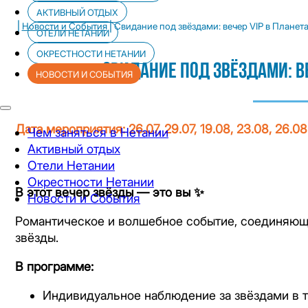
АКТИВНЫЙ ОТДЫХ
|
|
Новости и Cобытия
Свидание под звёздами: вечер VIP в Планет
ОТЕЛИ НЕТАНИИ
ОКРЕСТНОСТИ НЕТАНИИ
Свидание Под Звёздами: Ве
НОВОСТИ И CОБЫТИЯ
Дата мероприятия: 26.07, 29.07, 19.08, 23.08, 26.08
Чем заняться в Нетании
Активный отдых
Отели Нетании
Окрестности Нетании
В этот вечер звёзды — это вы ✨
Новости и Cобытия
Романтическое и волшебное событие, соединяющ
звёзды.
В программе:
Индивидуальное наблюдение за звёздами в 