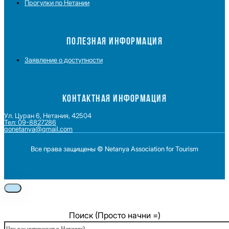
Прогулки по Нетании
ПОЛЕЗНАЯ ИНФОРМАЦИЯ
Заявление о доступности
КОНТАКТНАЯ ИНФОРМАЦИЯ
Ул. Цуран 6, Нетания, 42504
Тел: 09-8827286
gonetanya@gmail.com
Все права защищены © Netanya Association for Tourism
Foolow us on Instagram
Subscribe on Youtube
Foolow us on Facebook
Поиск (Просто начни =)
Поиск