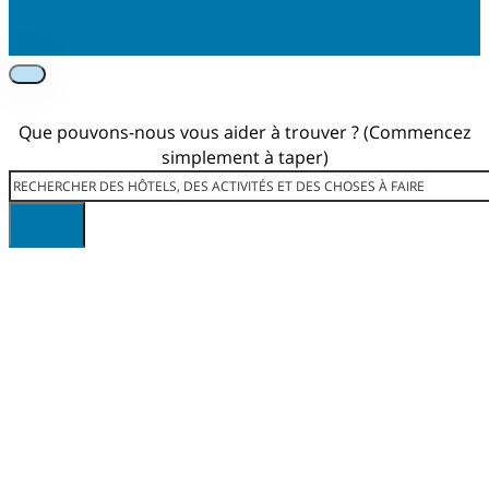
Foolow us on Instagram
Subscribe on Youtube
Foolow us on Facebook
Que pouvons-nous vous aider à trouver ? (Commencez
simplement à taper)
Rechercher