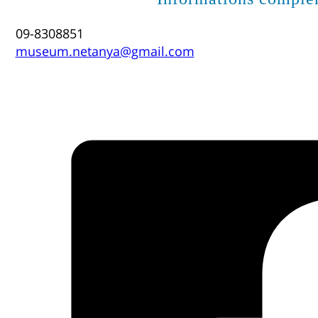
09-8308851
museum.netanya@gmail.com