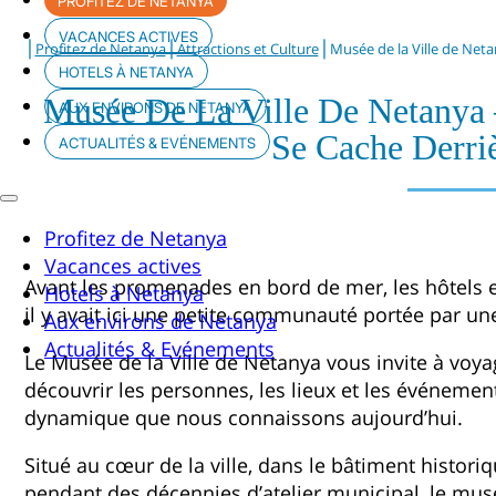
PROFITEZ DE NETANYA
VACANCES ACTIVES
|
|
|
Profitez de Netanya
Attractions et Culture
Musée de la Ville de Netan
HOTELS À NETANYA
Musée De La Ville De Netanya 
AUX ENVIRONS DE NETANYA
Se Cache Derriè
ACTUALITÉS & EVÉNEMENTS
Profitez de Netanya
Vacances actives
Avant les promenades en bord de mer, les hôtels e
Hotels à Netanya
il y avait ici une petite communauté portée par un
Aux environs de Netanya
Actualités & Evénements
Le Musée de la Ville de Netanya vous invite à voya
découvrir les personnes, les lieux et les événement
dynamique que nous connaissons aujourd’hui.
Situé au cœur de la ville, dans le bâtiment historiqu
pendant des décennies d’atelier municipal, le mus