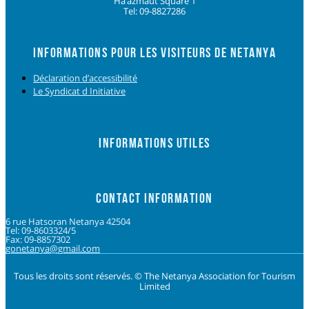
Ha’azmaut Square 1
Tel: 09-8827286
INFORMATIONS POUR LES VISITEURS DE NETANYA
Déclaration d’accessibilité
Le Syndicat d Initiative
INFORMATIONS UTILES
CONTACT INFORMATION
6 rue Hatsoran Netanya 42504
Tel: 09-8603324/5
Fax: 09-8857302
gonetanya@gmail.com
Tous les droits sont réservés. © The Netanya Association for Tourism
Limited
Foolow us on Instagram
Subscribe on Youtube
Foolow us on Facebook