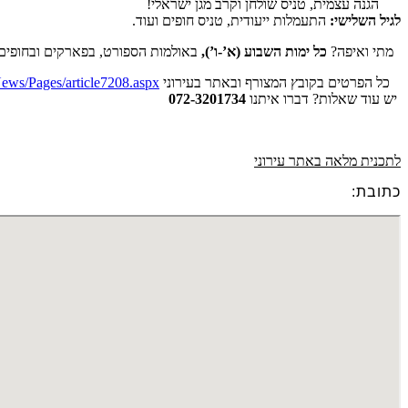
הגנה עצמית, טניס שולחן וקרב מגן ישראלי!
לגיל השלישי:
התעמלות ייעודית, טניס חופים ועוד.
​ מתי ואיפה?
כל ימות השבוע (א’-ו’),
באולמות הספורט, בפארקים ובחופים 
​ כל הפרטים בקובץ המצורף ובאתר בעירוני
News/Pages/article7208.aspx
​ יש עוד שאלות? דברו איתנו
072-3201734
לתכנית מלאה באתר עירוני
כתובת: