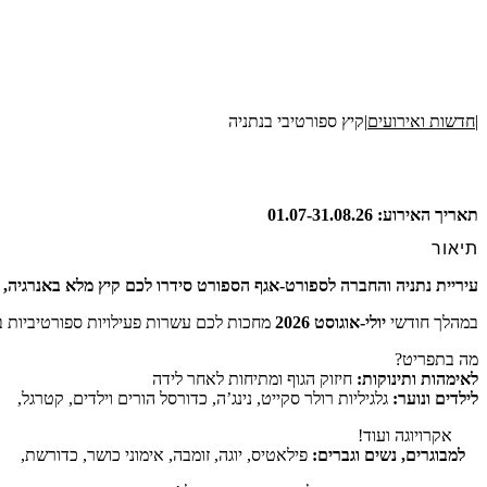
|
חדשות ואירועים
|
קיץ ספורטיבי בנתניה
תאריך האירוע: 01.07-31.08.26
תיאור
עיריית נתניה והחברה לספורט-אגף הספורט סידרו לכם קיץ מלא באנרגיה, ב
במהלך חודשי
יולי-אוגוסט 2026
מחכות לכם עשרות פעילויות ספורטיביות ב
​מה בתפריט?
לאימהות ותינוקות:
חיזוק הגוף ומתיחות לאחר לידה
לילדים ונוער:
גלגיליות רולר סקייט, נינג’ה, כדורסל הורים וילדים, קטרגל,
אקרויוגה ועוד!
‍
למבוגרים, נשים וגברים:
פילאטיס, יוגה, זומבה, אימוני כושר, כדורשת,