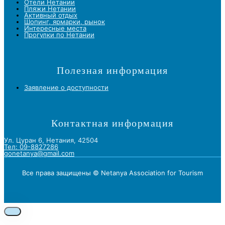
Отели Нетании
Пляжи Нетании
Активный отдых
Шопинг, ярмарки, рынок
Интересные места
Прогулки по Нетании
Полезная информация
Заявление о доступности
Контактная информация
Ул. Цуран 6, Нетания, 42504
Тел: 09-8827286
gonetanya@gmail.com
Все права защищены © Netanya Association for Tourism
Foolow us on Instagram
Subscribe on Youtube
Foolow us on Facebook