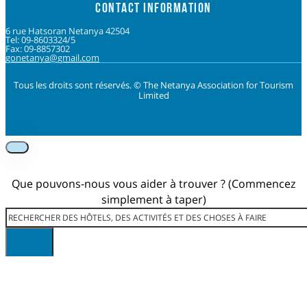
CONTACT INFORMATION
6 rue Hatsoran Netanya 42504
Tel: 09-8603324/5
Fax: 09-8857302
gonetanya@gmail.com
Tous les droits sont réservés. © The Netanya Association for Tourism
Limited
Foolow us on Instagram
Subscribe on Youtube
Foolow us on Facebook
Que pouvons-nous vous aider à trouver ? (Commencez
simplement à taper)
Rechercher