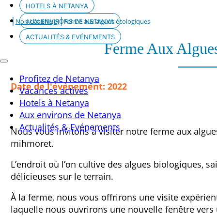
HOTELS À NETANYA
|
|
Non classifié(e)
Ferme aux algues écologiques
AUX ENVIRONS DE NETANYA
ACTUALITÉS & EVÉNEMENTS
Ferme Aux Algues
Profitez de Netanya
Date de l'événement: 2022
Vacances actives
Hotels à Netanya
Aux environs de Netanya
Actualités & Evénements
Nous vous invitons à visiter notre ferme aux algu
mihmoret.
L’endroit où l’on cultive des algues biologiques, sai
délicieuses sur le terrain.
À la ferme, nous vous offrirons une visite expérien
laquelle nous ouvrirons une nouvelle fenêtre vers