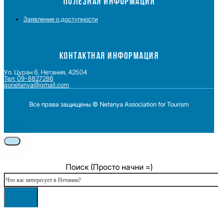
ПОЛЕЗНАЯ ИНФОРМАЦИЯ
Заявление о доступности
КОНТАКТНАЯ ИНФОРМАЦИЯ
Ул. Цуран 6, Нетания, 42504
Тел: 09-8827286
gonetanya@gmail.com
Все права защищены © Netanya Association for Tourism
Foolow us on Instagram
Subscribe on Youtube
Foolow us on Facebook
Поиск (Просто начни =)
Поиск