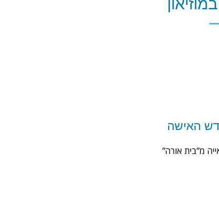
מוזיאון
ודש האישה
יה מ”בית אורה”