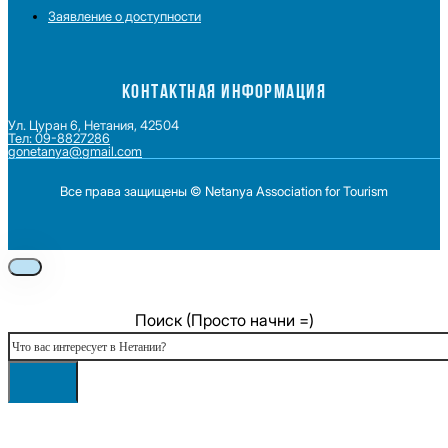
Заявление о доступности
КОНТАКТНАЯ ИНФОРМАЦИЯ
Ул. Цуран 6, Нетания, 42504
Тел: 09-8827286
gonetanya@gmail.com
Все права защищены © Netanya Association for Tourism
Foolow us on Instagram
Subscribe on Youtube
Foolow us on Facebook
Поиск (Просто начни =)
Поиск