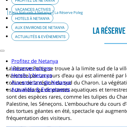
PROFITEZ DE NETANYA
VACANCES ACTIVES
|
|
Parcs Naturels à Netanya
La Réserve Poleg
HOTELS À NETANYA
AUX ENVIRONS DE NETANYA
La Réserve
ACTUALITÉS & EVÉNEMENTS
Profitez de Netanya
Vacances actives
La Réserve Poleg se trouve à la limite sud de la vill
Hotels à Netanya
traversée par un cours d’eau qui est alimenté par le
Aux environs de Netanya
collines de la région du sud du Charon. La végétat
Actualités & Evénements
est un mélange de plantes aquatiques et terrestres
sont des espèces rares, comme les tulipes du Char
Palestine, les Séneçons. L’embouchure du cours d’e
des tortues géantes en été, spectacle qui augment
fréquentation des visiteurs.