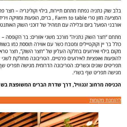
בלב שוק נתניה נפתח מתחם תיירות, בילוי וקולינריה – חצר 
המציעה מזון טרי Farm to table , ברים, הופ
אורבני הפועל ביום ובלילה עם תמהיל של דוכני השוק האותנטיים 
מתחם “חצר השוק נתניה” מורכב משני אזורים: בר הקופסה –
כולל בר יין וקוקטיילים ומטבח כשר עם אווירה תוססת כמו בשוו
מקום בילוי ואירועים בחלקה העליון של “חצר השוק”, חצר טר
להופעות ואופציות לאירועים פרטיים. הטריבונה מחולקת לשני א
תפריטים שונים וכשרים: הטריבונה הדרומית מגישה תפריט שף 
מגישה תפריט שף בשרי.
הכניסה מרחוב זנגוויל, דרך שדרת הברים המשופצת בשו
להזמנת מקומות