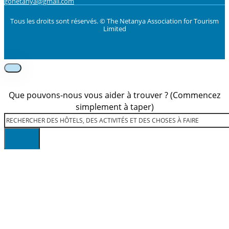
gonetanya@gmail.com
Tous les droits sont réservés. © The Netanya Association for Tourism
Limited
Foolow us on Instagram
Subscribe on Youtube
Foolow us on Facebook
Que pouvons-nous vous aider à trouver ? (Commencez
simplement à taper)
Rechercher