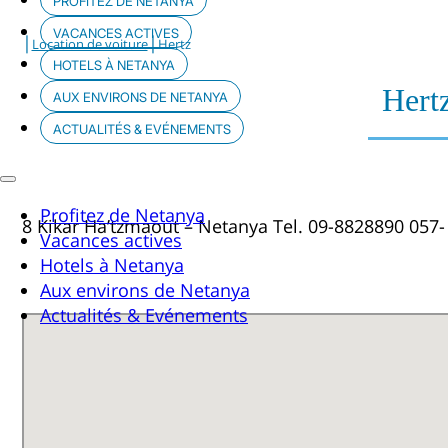
PROFITEZ DE NETANYA
VACANCES ACTIVES
|
|
Location de voiture
Hertz
HOTELS À NETANYA
Hert
AUX ENVIRONS DE NETANYA
ACTUALITÉS & EVÉNEMENTS
Profitez de Netanya
8 Kikar Ha’tzmaout – Netanya Tel. 09-8828890 057
Vacances actives
Hotels à Netanya
Aux environs de Netanya
Actualités & Evénements