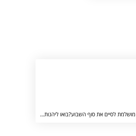
🎶💃 מוצאי שבת רוקדים בכיכר העצמאות! 