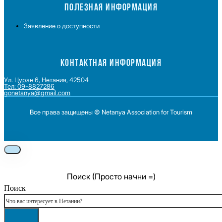
ПОЛЕЗНАЯ ИНФОРМАЦИЯ
Заявление о доступности
КОНТАКТНАЯ ИНФОРМАЦИЯ
Ул. Цуран 6, Нетания, 42504
Тел: 09-8827286
gonetanya@gmail.com
Все права защищены © Netanya Association for Tourism
Foolow us on Instagram
Subscribe on Youtube
Foolow us on Facebook
Поиск (Просто начни =)
Поиск