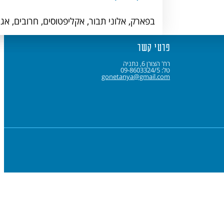
בפארק, אלוני תבור, אקליפטוסים, חרובים, אגם
פרטי קשר
רח' הצורן 6, נתניה
טל: 09-8603324/5
gonetanya@gmail.com
am
ok
be