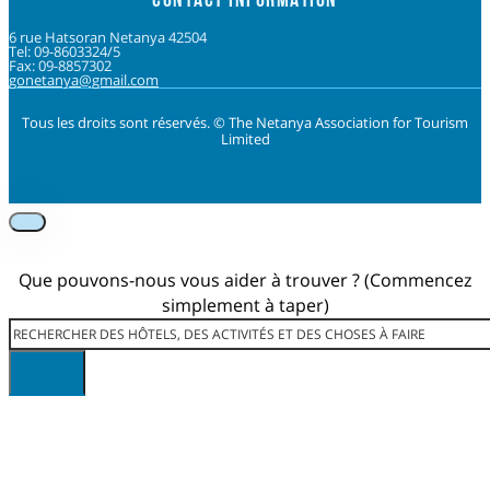
6 rue Hatsoran Netanya 42504
Tel: 09-8603324/5
Fax: 09-8857302
gonetanya@gmail.com
Tous les droits sont réservés. © The Netanya Association for Tourism
Limited
Foolow us on Instagram
Subscribe on Youtube
Foolow us on Facebook
Que pouvons-nous vous aider à trouver ? (Commencez
simplement à taper)
Rechercher