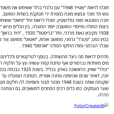
תוכלו לראות “שטייר 1948” עם גלגלי ברזל ששימ
גוש תל מונד ונמצא מונח כמטרת ירי מנוקבת בשדות המושב. 
חברו המכונאי מוטי גולדשטיין. תוכלו לראות זחל “פיאט” ששי
שנלר הגרמני ומולו החיקוי הפולני “אורסוס” 1940.
מדהים לראות מה ניצל מהשמדה. בנוסף לטרקטורים ולכליהם ה
מים מיוחדות גנרטורים ואף טחנת קמח עשויה עץ על חלקיה המ
שקנתה אותה בשנת 1948 מכפר תבור והוסיפה ל
שער העמקים. כמו כלים רבים המחכים למשאבים, גם הטחנה 
הדרה.