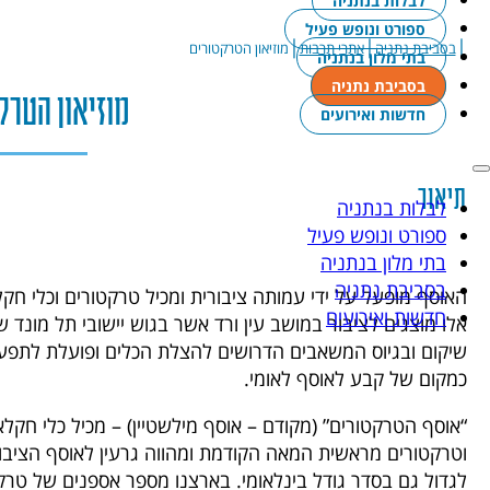
לבלות בנתניה
ספורט ונופש פעיל
|
|
|
בסביבת נתניה
אתרי תרבות
מוזיאון הטרקטורים
בתי מלון בנתניה
בסביבת נתניה
מוזיאון הטרק
חדשות ואירועים
תיאור
לבלות בנתניה
ספורט ונופש פעיל
בתי מלון בנתניה
בסביבת נתניה
האוסף מופעל על ידי עמותה ציבורית ומכיל טרקטורים וכלי חקל
חדשות ואירועים
אלו מוצגים לציבור במושב עין ורד אשר בגוש יישובי תל מונד 
שיקום ובגיוס המשאבים הדרושים להצלת הכלים ופועלת לתפע
כמקום של קבע לאוסף לאומי.
“אוסף הטרקטורים” (מקודם – אוסף מילשטיין) – מכיל כלי חקלא
וטרקטורים מראשית המאה הקודמת ומהווה גרעין לאוסף הציבו
לגדול גם בסדר גודל בינלאומי. בארצנו מספר אספנים של טרקטו