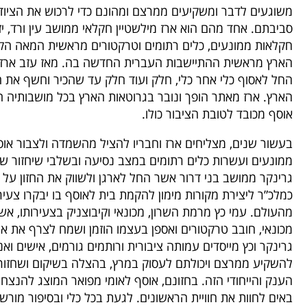
משוגעים לדבר ומשקיעים ממרצם ומהונם כדי לרכוש את הציו
סביבתם. אחד מהם הוא ארז מילשטיין חקלאי ממושב עין ורד, יז
חקלאות ממונעים, כלים רתומים וטרקטורים מראשית המאה הק
הארץ מראשית ההתיישבות העברית החדשה בה. מאז עזב ארז 
החל לאסוף כלי אחר כלי, חלק ועוד חלק עד שהכיר וחשף את ה
הארץ. ארז מאתר הופך ונובר בגרוטאות הארץ בכל מושבותיה הוו
אוסף מכובד לטובת הציבור כולו.
בעשור שנים, מצליחים ארז וחבריו להציל מהשמדה ולצבור או
ממונעים ועשרות כלים רתומים במצב נסיעה ובשלבי שיחזור שו
גרינקר ממושב בני דרור אשר החל לארגן ולשווק את החזון על 
כמלכ”ר ליצירת מקורות מימון להקמת בית לאוסף בו יבקרו צעיר
מהעולם. עמי כץ מרמת השרון, מכונאי וקיבוצניק בצעירותו, אש
מכונאי, חובב טרקטורים ואספן בעצמו הוזמן ושמח לצרף את או
גרינקר וכץ מייסדים עמותה ציבורית ורותמים גורמים, אישים 
להשקיע ממרצם ויכולתם לעסוק במרץ, בהצלה בשיקום ושחזור 
הענק והייחודי הזה. בחזונם, אוסף לאומי מפואר המוצג להנצ
באים לחוות את חוויית הראשונים. לגעת בכל כלי ובסיפור מורש