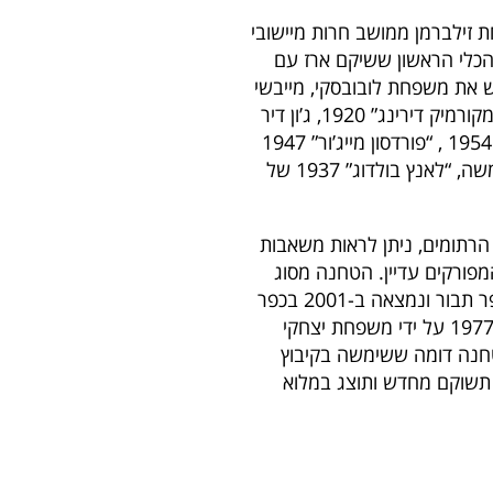
ש את משפחת זילברמן ממושב חרות מיישובי
הכלי הראשון ששיקם ארז עם
מש את משפחת לובובסקי, מייבשי
ביצות החולה ומייסדי המושבה ייסוד המעלה. בין הכלים תראו “מקורמיק דירינג” 1920, ג’ון דיר
1938 מקיבוץ נאות מרדכי, זחל “בריסטול” 1935 , “דויד בראון” 1954 , “פורדסון מייג’ור” 1947
בנזין נפט, “פנצ’ר” גרמני, ממושב אורות, “זאטוט” ממושב צור משה, “לאנץ בולדוג” 1937 של
רתומים, ניתן לראות משאבות
פורקים עדיין. הטחנה מסוג
“בולר” שוויץ, הראשונה בארץ, בגליל. בשנת 1925 נבנתה בכפר תבור ונמצאה ב-2001 בכפר
יונה, לאחר שנים שהיוותה טחנה אזורית. הטחנה הופעלה עד 1977 על ידי משפחת יצחקי
ה חלקים מטחנה דומה ששימשה בקיבוץ
תשוקם מחדש ותוצג במלוא