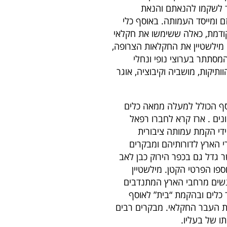
ד לשקמו להנאתם והנאת
ם ומייסד העמותה. באוסף כלי
ודמת, כאלה ששימשו את חקלאי
מילשטיין את החקלאות הצרופה,
מסתתר בערוצי נופי ונחלי
תיקות, מושביה וקיבוציה, אוגר
סף הכולל למעלה ממאה כלים
נים . ארז קרא לחברו רפאל
ידי הקמת עמותה ציבורית
י הארץ לדורותיהם ומבקרים
ר גדל גם בכפר הירוק כבן לאב
ספו הפרטי הקטן. מילשטיין
ואנשים מרחבי הארץ המתנדבים
כלים ובהקמת “בית” לאוסף
חת העבר החקלאי. מבקרים רבים
תו של בעליו.