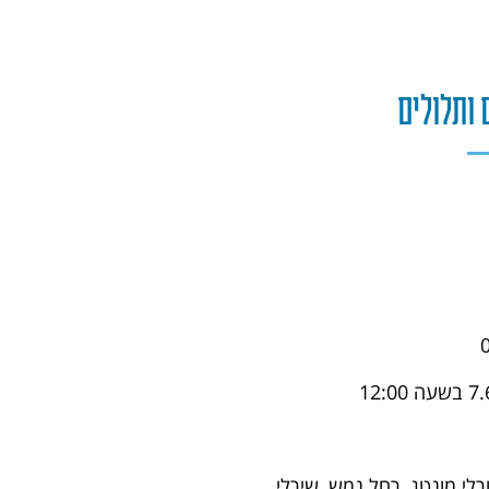
 ותלולים
אורלי מונטג, רחל נמש, שירלי