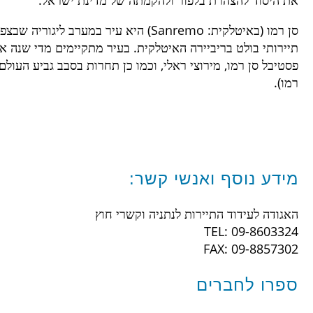
את היסוד להצהרת בלפור ולהקמתה של מדינת ישראל.
סן רמו (באיטלקית: Sanremo) היא עיר במערב 
תיירותי בולט בריביירה האיטלקית. בעיר מתקיימים מדי שנה איר
פסטיבל סן רמו, מירוצי ראלי, וכמו כן תחרות בסבב גביע העולם
רמו).
מידע נוסף ואנשי קשר:
האגודה לעידוד התיירות לנתניה וקשרי חוץ
TEL: 09-8603324
FAX: 09-8857302
ספרו לחברים