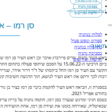
בסביבת נתניה
|
|
ערים תאומות
סן רמו - איטליה
חדשות ואירועים
סן רמו – א
לבלות בנתניה
ספורט ונופש פעיל
תיאור
בתי מלון בנתניה
בסביבת נתניה
ראש העיר נתניה, מרים פיירברג-איכר וכן ראש העיר סן רמו ש
חדשות ואירועים
ביום הרביעי ה-15.06.22 על הסכם שיתופי פעולה בתחום התרבות והתיירות בין שתי הערים.
הקשר עם העיר סן רמו החל ביוזמתו של ד”ר דרור אידר, שגרי
רבות לכך ורתם את ראש העיר לנושא, תוך הדגשת חשיבות קשרי
במסגרת זו, הביאה ראש העיר להקמת כיכר סן רמו בציר בן גור
בחודש אפריל 2021.
בטכס חגיגי ומרגש שנערך בסן רמו, חתמה נתניה על ברית ערים
שבאיטליה, שאירחה בזמנו את ועידת סן רמו, אחת הוועידות ה