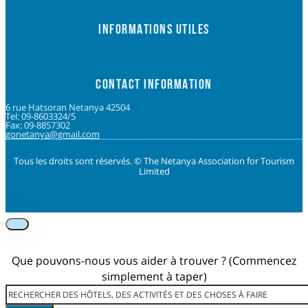
INFORMATIONS UTILES
CONTACT INFORMATION
6 rue Hatsoran Netanya 42504
Tel: 09-8603324/5
Fax: 09-8857302
gonetanya@gmail.com
Tous les droits sont réservés. © The Netanya Association for Tourism
Limited
Foolow us on Instagram
Subscribe on Youtube
Foolow us on Facebook
Que pouvons-nous vous aider à trouver ? (Commencez
simplement à taper)
Rechercher