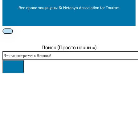
Все права защищены © Netanya Association for Tourism
Foolow us on Instagram
Subscribe on Youtube
Foolow us on Facebook
Поиск (Просто начни =)
Поиск